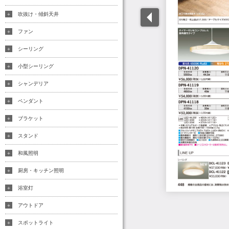
吹抜け・傾斜天井
ファン
シーリング
小型シーリング
シャンデリア
ペンダント
ブラケット
スタンド
和風照明
厨房・キッチン照明
浴室灯
アウトドア
スポットライト