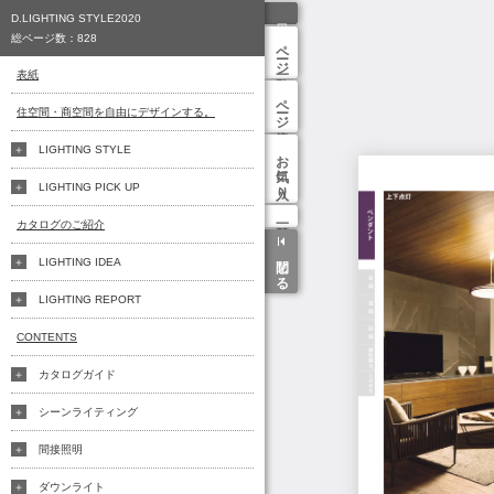
D.LIGHTING STYLE2020
総ページ数：
828
ページ一覧
表紙
ページ検索
住空間・商空間を自由にデザインする。
LIGHTING STYLE
お気に入り
LIGHTING PICK UP
カタログのご紹介
閉じる
LIGHTING IDEA
LIGHTING REPORT
CONTENTS
カタログガイド
シーンライティング
間接照明
ダウンライト