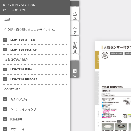
D.LIGHTING STYLE2020
総ページ数：
828
ページ一覧
表紙
ページ検索
住空間・商空間を自由にデザインする。
LIGHTING STYLE
お気に入り
LIGHTING PICK UP
カタログのご紹介
閉じる
LIGHTING IDEA
LIGHTING REPORT
CONTENTS
カタログガイド
シーンライティング
間接照明
ダウンライト