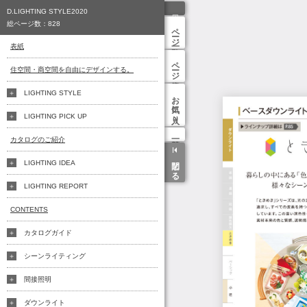
D.LIGHTING STYLE2020
総ページ数：
828
ページ一覧
表紙
ページ検索
住空間・商空間を自由にデザインする。
LIGHTING STYLE
お気に入り
LIGHTING PICK UP
カタログのご紹介
閉じる
LIGHTING IDEA
LIGHTING REPORT
CONTENTS
カタログガイド
シーンライティング
間接照明
ダウンライト