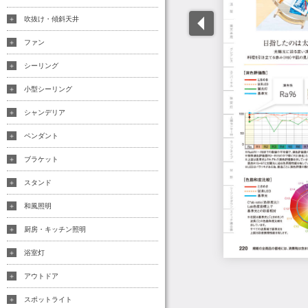
吹抜け・傾斜天井
ファン
シーリング
小型シーリング
シャンデリア
ペンダント
ブラケット
スタンド
和風照明
厨房・キッチン照明
浴室灯
アウトドア
スポットライト