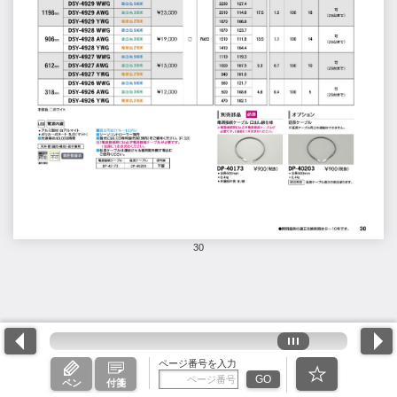
30
ページ番号を入力
GO
ペン
付箋