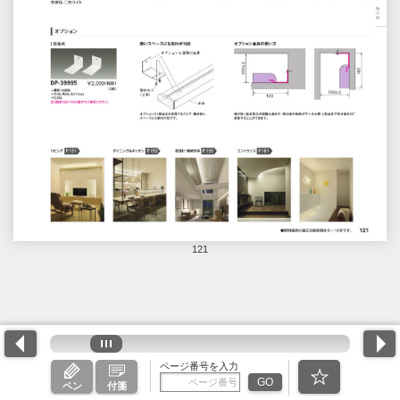
121
ページ番号を入力
GO
ペン
付箋