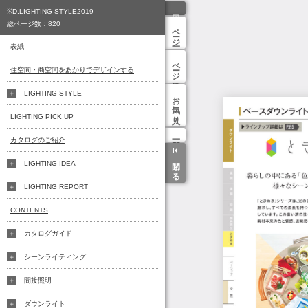
※D.LIGHTING STYLE2019
総ページ数：
820
ページ一覧
表紙
ページ検索
住空間・商空間をあかりでデザインする
LIGHTING STYLE
お気に入り
LIGHTING PICK UP
カタログのご紹介
閉じる
LIGHTING IDEA
LIGHTING REPORT
CONTENTS
カタログガイド
シーンライティング
間接照明
ダウンライト