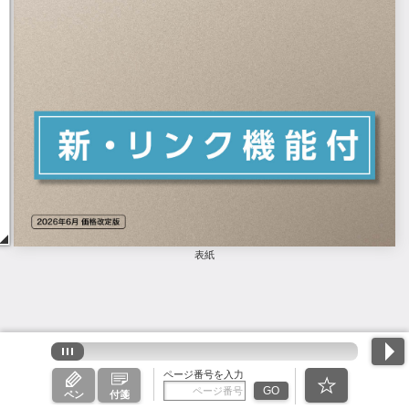
表紙
ページ番号を入力
GO
ペン
付箋