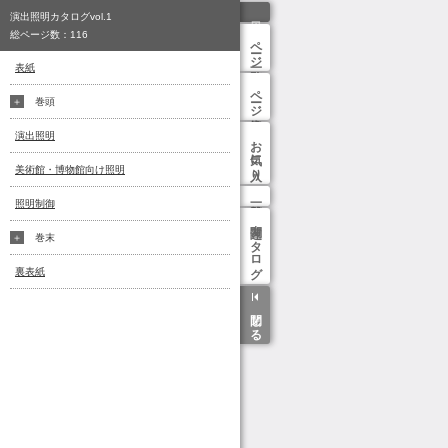
演出照明カタログvol.1
総ページ数：
116
ページ一覧
表紙
ページ検索
巻頭
演出照明
お気に入り
美術館・博物館向け照明
照明制御
関連カタログ
巻末
裏表紙
閉じる