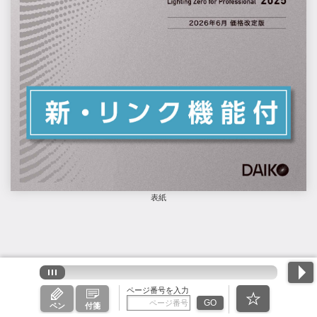
表紙
ページ番号を入力
GO
ペン
付箋