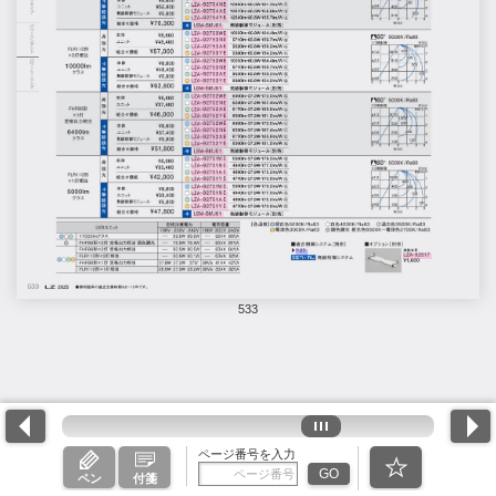
533
ページ番号を入力
GO
ペン
付箋