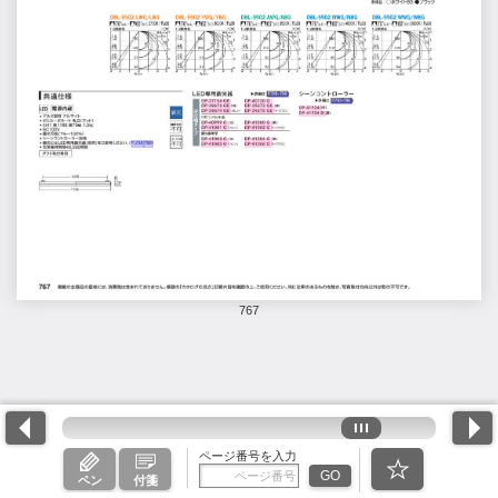
767
ページ番号を入力
GO
ペン
付箋