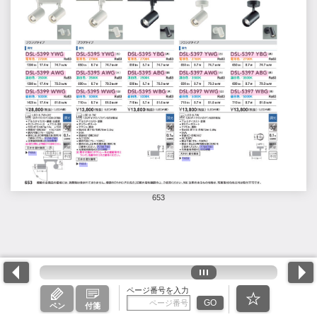
653
ページ番号を入力
GO
ペン
付箋