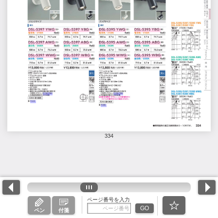
334
ページ番号を入力
GO
ペン
付箋