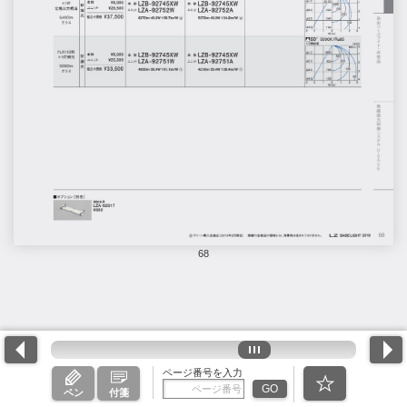
68
ページ番号を入力
GO
ペン
付箋