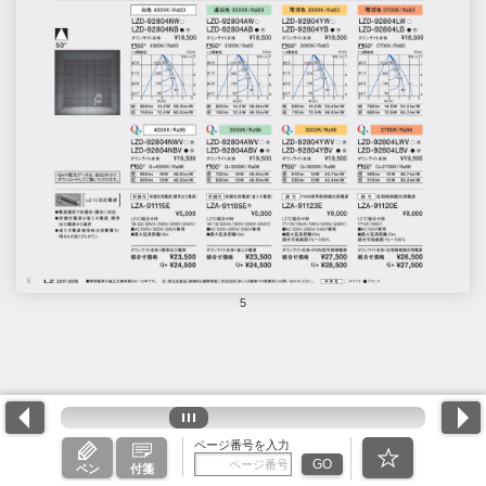
5
ページ番号を入力
GO
ペン
付箋