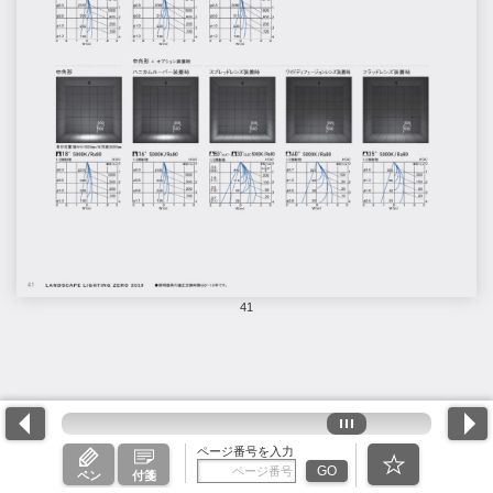
41
ページ番号を入力
GO
ペン
付箋