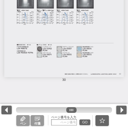
30
ページ番号を入力
GO
ペン
付箋