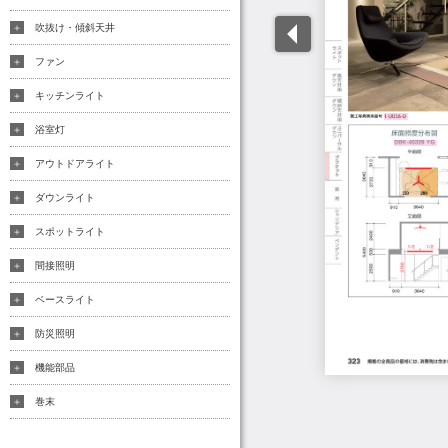
吹抜け・傾斜天井
ファン
キッチンライト
浴室灯
アウトドアライト
ダウンライト
スポットライト
間接照明
ベースライト
防災照明
機能部品
巻末