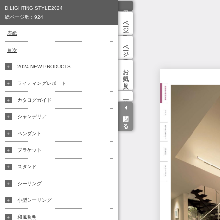
D.LIGHTING STYLE2024
総ページ数：
924
ページ一覧
表紙
ページ検索
目次
2024 NEW PRODUCTS
お気に入り
ライティングレポート
カタログガイド
閉じる
シャンデリア
ペンダント
ブラケット
スタンド
シーリング
小型シーリング
和風照明