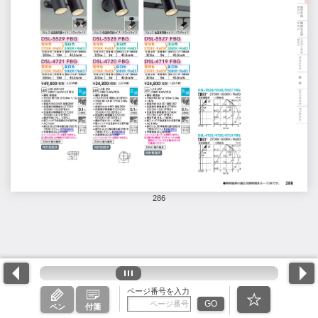
286
ページ番号を入力
GO
ペン
付箋