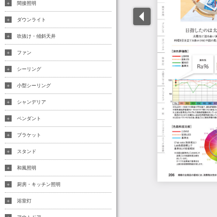
間接照明
ダウンライト
吹抜け・傾斜天井
ファン
シーリング
小型シーリング
シャンデリア
ペンダント
ブラケット
スタンド
和風照明
厨房・キッチン照明
浴室灯