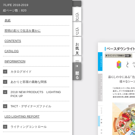
※LIFE 2018-2019
総ページ数：
820
ページ一覧
表紙
ページ検索
照明の彩りで生活を豊かに
CONTENTS
お気に入り
CATALOG
INFORMATION
閉じる
カタログガイド
あかりと部屋の素敵な関係
2018 NEW PRODUCTS LIGHTING
PICK UP
TACT・デザイナーズファイル
LED LIGHTING REPORT
ライティングコントロール