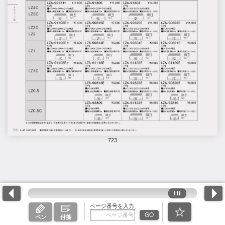
723
ページ番号を入力
GO
ペン
付箋