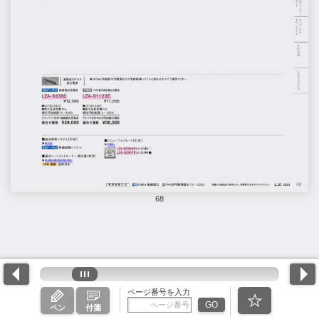
68
ページ番号を入力
GO
ペン
付箋