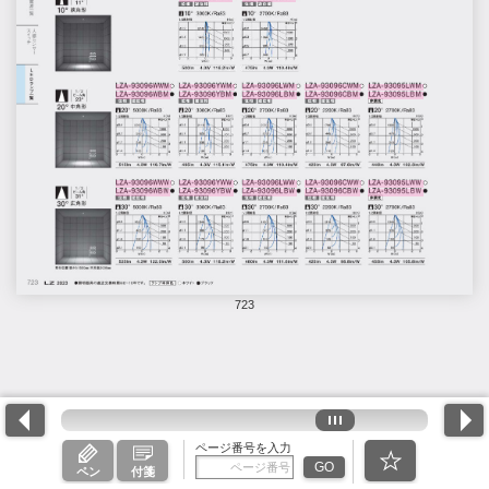
723
ページ番号を入力
GO
ペン
付箋