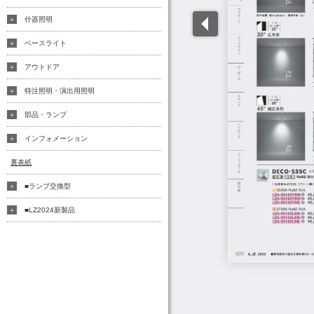
什器照明
ベースライト
アウトドア
特注照明・演出用照明
部品・ランプ
インフォメーション
裏表紙
■ランプ交換型
■LZ2024新製品