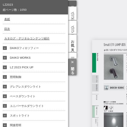
LZ2023
総ページ数：
1050
ページ一覧
表紙
ページ検索
目次
カタログ・デジタルコンテンツ紹介
お気に入り
DAIKOフィロソフィー
DAIKO WORKS
閉じる
LZ 2023 PICK UP
照明制御
グレアレスダウンライト
ベースダウンライト
ユニバーサルダウンライト
スポットライト
間接照明