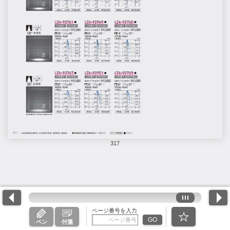
317
ページ番号を入力
GO
ペン
付箋