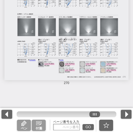
270
ページ番号を入力
GO
ペン
付箋