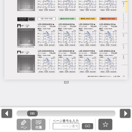
113
ページ番号を入力
GO
ペン
付箋