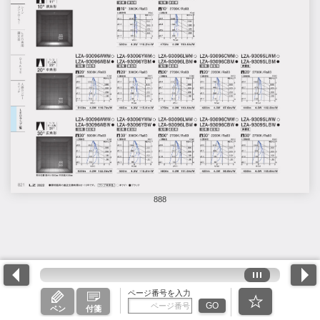
888
ページ番号を入力
GO
ペン
付箋