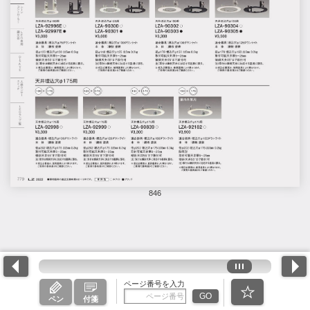
846
ページ番号を入力
GO
ペン
付箋