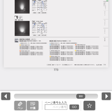
773
ページ番号を入力
GO
ペン
付箋