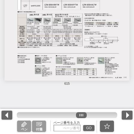
615
ページ番号を入力
GO
ペン
付箋