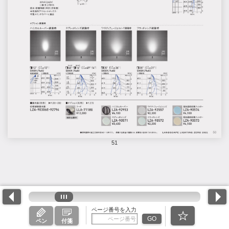
51
ページ番号を入力
GO
ペン
付箋