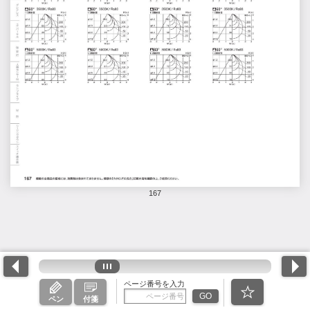
167
ページ番号を入力
GO
ペン
付箋