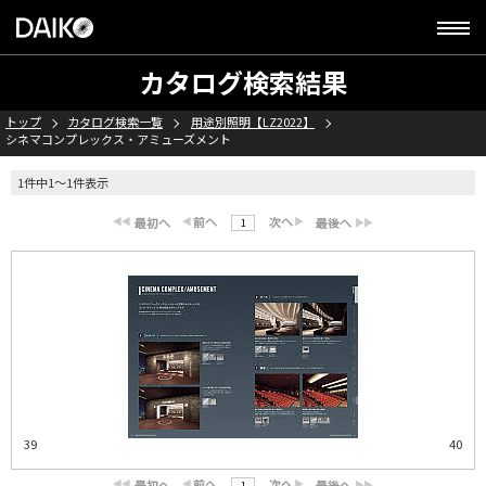
カタログ検索結果
トップ
カタログ検索一覧
用途別照明【LZ2022】
シネマコンプレックス・アミューズメント
1件中1～1件表示
1
39
40
1