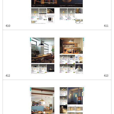
410
411
412
413