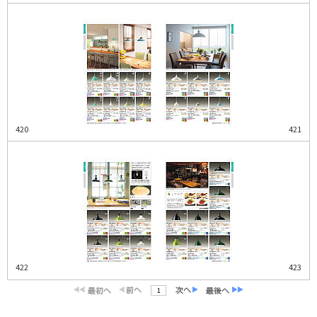
420
421
422
423
1