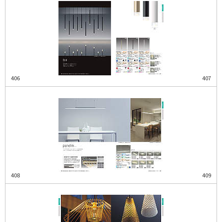
406
407
408
409