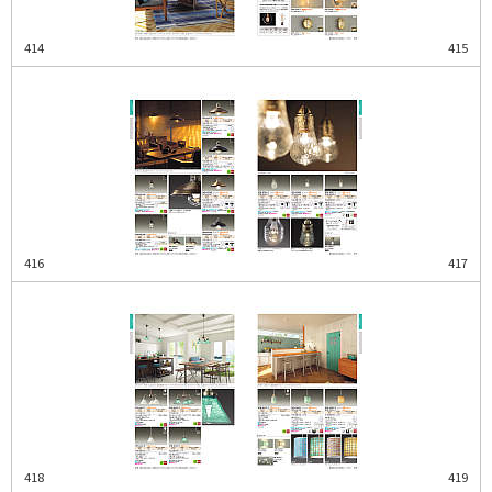
414
415
416
417
418
419