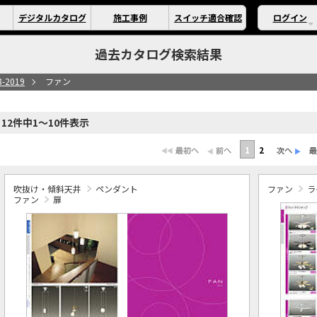
デジタルカタログ
施工事例
スイッチ適合確認
ログイン
過去カタログ検索結果
8-2019
ファン
12件中1～10件表示
1
2
吹抜け・傾斜天井
ペンダント
ファン
ラ
ファン
扉