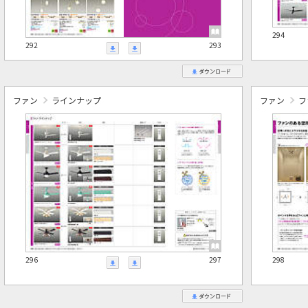
294
292
293
ファン
ラインナップ
ファン
フ
296
297
298