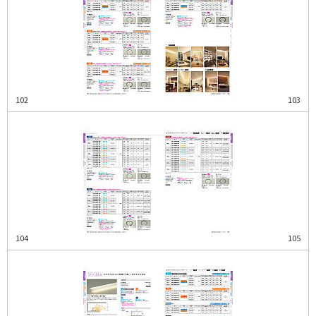
102
103
104
105