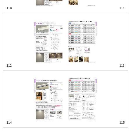
110
111
112
113
114
115