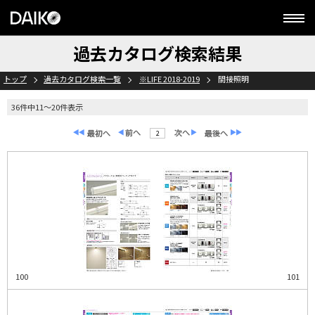
過去カタログ検索結果
トップ
過去カタログ検索一覧
※LIFE 2018-2019
間接照明
36件中11～20件表示
2
100
101