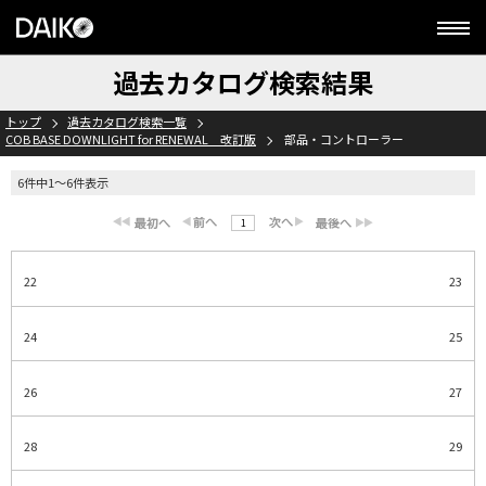
過去カタログ検索結果
トップ
過去カタログ検索一覧
COB BASE DOWNLIGHT for RENEWAL 改訂版
部品・コントローラー
6件中1～6件表示
1
22
23
24
25
26
27
28
29