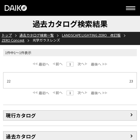
過去カタログ検索結果
トップ
過去カタログ検索一覧
LANDSCAPE LIGHTING ZERO 改訂版
ZERO Concept
光学ガラスレンズ
1件中1～1件表示
1
22
23
1
現行カタログ
過去カタログ